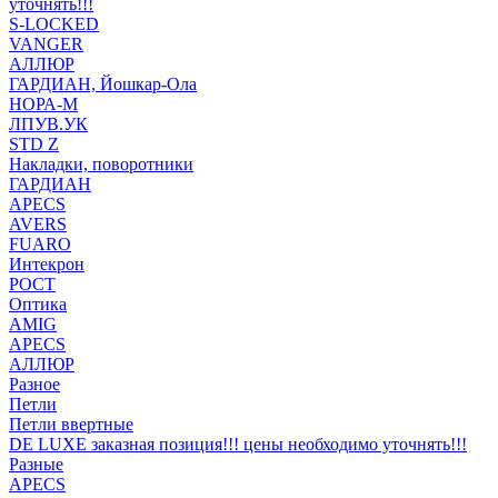
уточнять!!!
S-LOCKED
VANGER
АЛЛЮР
ГАРДИАН, Йошкар-Ола
НОРА-М
ЛПУВ.УК
STD Z
Накладки, поворотники
ГАРДИАН
APECS
AVERS
FUARO
Интекрон
РОСТ
Оптика
AMIG
APECS
АЛЛЮР
Разное
Петли
Петли ввертные
DE LUXE заказная позиция!!! цены необходимо уточнять!!!
Разные
APECS