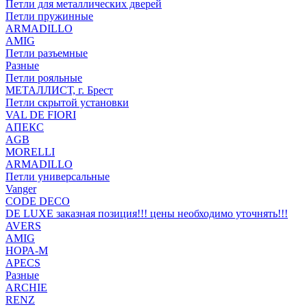
Петли для металлических дверей
Петли пружинные
ARMADILLO
AMIG
Петли разъемные
Разные
Петли рояльные
МЕТАЛЛИСТ, г. Брест
Петли скрытой установки
VAL DE FIORI
АПЕКС
AGB
MORELLI
ARMADILLO
Петли универсальные
Vanger
CODE DECO
DE LUXE заказная позиция!!! цены необходимо уточнять!!!
AVERS
AMIG
НОРА-М
APECS
Разные
ARCHIE
RENZ