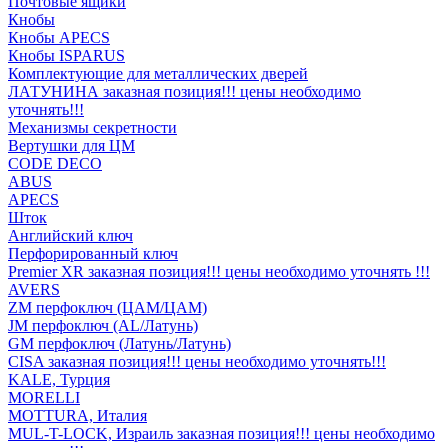
Почтовые ящики
Кнобы
Кнобы APECS
Кнобы ISPARUS
Комплектующие для металлических дверей
ЛАТУНИНА заказная позиция!!! цены необходимо
уточнять!!!
Механизмы секретности
Вертушки для ЦМ
CODE DECO
ABUS
APECS
Шток
Английский ключ
Перфорированный ключ
Premier XR заказная позиция!!! цены необходимо уточнять !!!
AVERS
ZM перфоключ (ЦАМ/ЦАМ)
JМ перфоключ (АL/Латунь)
GM перфоключ (Латунь/Латунь)
CISA заказная позиция!!! цены необходимо уточнять!!!
KALE, Турция
MORELLI
MOTTURA, Италия
MUL-T-LOCK, Израиль заказная позиция!!! цены необходимо