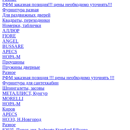
РФМ заказная позиция!!! цены необходимо уточнять!!!
Фурнитура разная
Для раздвижных дверей
Квадраты, переходники
Номерки, таблички
АЛЛЮР
FIORE
ANGEL
BUSSARE
APECS
НОРА-М
Проушины
Пружины дверные
Разное
РФМ заказная позиция !!! цены необходимо уточнять !!!
Фурнитура для сантехкабин
Шпингалеты, засовы
МЕТАЛЛИСТ, Кунгур
MORELLI
НОРА-М
Киров
APECS
НОЭЗ, Н.Новгород
Разное
82025_Порог авт. Isolporte Standard Silicone ...