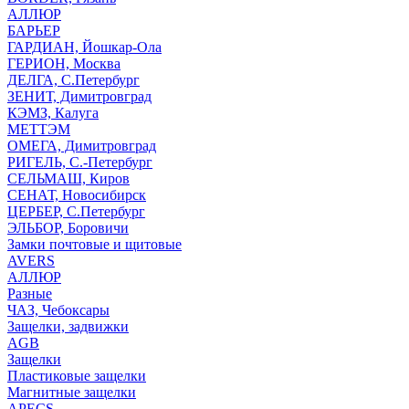
АЛЛЮР
БАРЬЕР
ГАРДИАН, Йошкар-Ола
ГЕРИОН, Москва
ДЕЛГА, С.Петербург
ЗЕНИТ, Димитровград
КЭМЗ, Калуга
МЕТТЭМ
ОМЕГА, Димитровград
РИГЕЛЬ, С.-Петербург
СЕЛЬМАШ, Киров
СЕНАТ, Новосибирск
ЦЕРБЕР, С.Петербург
ЭЛЬБОР, Боровичи
Замки почтовые и щитовые
AVERS
АЛЛЮР
Разные
ЧАЗ, Чебоксары
Защелки, задвижки
AGB
Защелки
Пластиковые защелки
Магнитные защелки
APECS