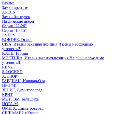
Разные
Замки врезные
APECS
Замки без ручек
На финские двери
Серия "22-26"
Серия "10-15"
AVERS
BORDER, Рязань
CISA, Италия заказная позиция!!! цены необходимо
уточнять!!!
KALE, Турция
MOTTURA, Италия заказная позиция!!! цены необходимо
уточнять!!!
RENZ
S-LOCKED
АЛЛЮР
ГАРДИАН, Йошкар-Ола
ПРОФИ
ЗЕНИТ, Димитровград
КРИТ
МЕТТЭМ, Балашиха
НОРА-М
ОМЕГА, Димитровград
СЕЛЬМАШ. г.Киров