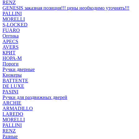
RENZ
GENESIS заказная позиция!!! цены необходимо уточнять!!!
PALLINI
MORELLI
S-LOCKED
FUARO
Оптика
APECS
AVERS
КРИТ
НОРА-М
Пороги
Ручки дверные
Кнокеры
BATTENTE
DE LUXE
PASINI
Ручки для раздвижных дверей
ARCHIE
ARMADILLO
LAREDO
MORELLI
PALLINI
RENZ
Разные