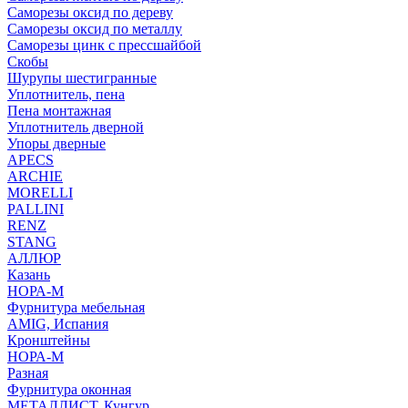
Саморезы оксид по дереву
Саморезы оксид по металлу
Саморезы цинк с прессшайбой
Скобы
Шурупы шестигранные
Уплотнитель, пена
Пена монтажная
Уплотнитель дверной
Упоры дверные
APECS
ARCHIE
MORELLI
PALLINI
RENZ
STANG
АЛЛЮР
Казань
НОРА-М
Фурнитура мебельная
AMIG, Испания
Кронштейны
НОРА-М
Разная
Фурнитура оконная
МЕТАЛЛИСТ, Кунгур