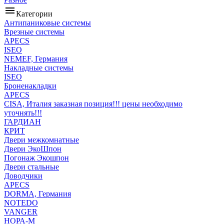
menu
Категории
Антипаниковые системы
Врезные системы
APECS
ISEO
NEMEF, Германия
Накладные системы
ISEO
Броненакладки
APECS
CISA, Италия заказная позиция!!! цены необходимо
уточнять!!!
ГАРДИАН
КРИТ
Двери межкомнатные
Двери ЭкоШпон
Погонаж Экошпон
Двери стальные
Доводчики
APECS
DORMA, Германия
NOTEDO
VANGER
НОРА-М