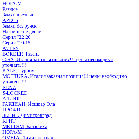
НОРА-М
Разные
Замки врезные
APECS
Замки без ручек
На финские двери
Серия "22-26"
Серия "10-15"
AVERS
BORDER, Рязань
CISA, Италия заказная позиция!!! цены необходимо
уточнять!!!
KALE, Турция
MOTTURA, Италия заказная позиция!!! цены необходимо
уточнять!!!
RENZ
S-LOCKED
АЛЛЮР
ГАРДИАН, Йошкар-Ола
ПРОФИ
ЗЕНИТ, Димитровград
КРИТ
МЕТТЭМ, Балашиха
НОРА-М
ОМЕГА, Димитровград