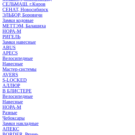
СЕЛЬМАШ. г.Киров
СЕНАТ, Новосибирск
ЭЛЬБОР, Боровичи
Замки кодовые
МЕТТЭМ, Балашиха
НОРА-М
РИГЕЛЬ
Замки навесные
ABUS
APECS
Велосипедные
Навесные
Мастер-системы
AVERS
S-LOCKED
АЛЛЮР
В БЛИСТЕРЕ
Велосипедные
Навесные
НОРА-М
Разные
Чебоксары
Замки накладные
АПЕКС
BORDER, Рязань