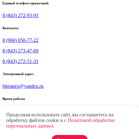
Единый телефон справочной:
8 (843) 272-93-93
Контакты:
8 (960) 050-77-22
8 (843) 273-47-69
8 (843) 272-51-31
Электронный адрес:
blerapex@yandex.ru
Время работы
Пн.-Пт.: 8.30-17.30
Продолжая использовать сайт, вы соглашаетесь на
Суббота: 9.00-17.00
обработку файлов cookie и с
Политикой обработки
Воскресенье: выходной
персональных данных
Политика конфиденциальности
О компании
Каталог
Статьи
Новости
Акции
Контакты
Партнерам
Отзывы