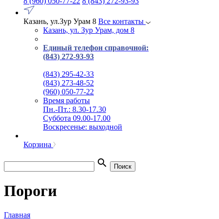
8 (960) 050-77-22
8 (843) 272-93-93
Казань, ул.Зур Урам 8
Все контакты
Казань, ул. Зур Урам, дом 8
Единый телефон справочной:
(843) 272-93-93
(843) 295-42-33
(843) 273-48-52
(960) 050-77-22
Время работы
Пн.-Пт.: 8.30-17.30
Суббота 09.00-17.00
Воскресенье: выходной
Корзина
search
Поиск
Пороги
Главная