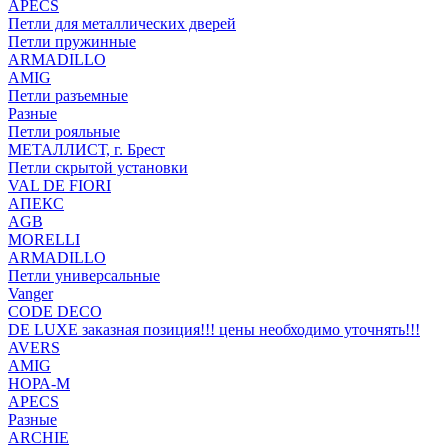
APECS
Петли для металлических дверей
Петли пружинные
ARMADILLO
AMIG
Петли разъемные
Разные
Петли рояльные
МЕТАЛЛИСТ, г. Брест
Петли скрытой установки
VAL DE FIORI
АПЕКС
AGB
MORELLI
ARMADILLO
Петли универсальные
Vanger
CODE DECO
DE LUXE заказная позиция!!! цены необходимо уточнять!!!
AVERS
AMIG
НОРА-М
APECS
Разные
ARCHIE