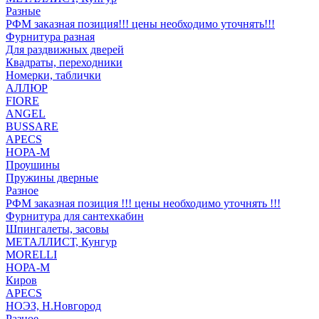
Разные
РФМ заказная позиция!!! цены необходимо уточнять!!!
Фурнитура разная
Для раздвижных дверей
Квадраты, переходники
Номерки, таблички
АЛЛЮР
FIORE
ANGEL
BUSSARE
APECS
НОРА-М
Проушины
Пружины дверные
Разное
РФМ заказная позиция !!! цены необходимо уточнять !!!
Фурнитура для сантехкабин
Шпингалеты, засовы
МЕТАЛЛИСТ, Кунгур
MORELLI
НОРА-М
Киров
APECS
НОЭЗ, Н.Новгород
Разное