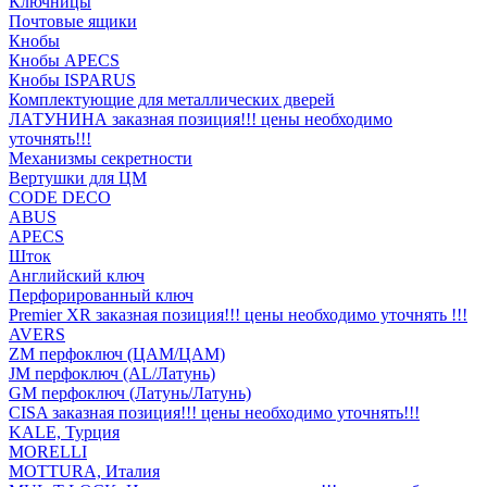
Ключницы
Почтовые ящики
Кнобы
Кнобы APECS
Кнобы ISPARUS
Комплектующие для металлических дверей
ЛАТУНИНА заказная позиция!!! цены необходимо
уточнять!!!
Механизмы секретности
Вертушки для ЦМ
CODE DECO
ABUS
APECS
Шток
Английский ключ
Перфорированный ключ
Premier XR заказная позиция!!! цены необходимо уточнять !!!
AVERS
ZM перфоключ (ЦАМ/ЦАМ)
JМ перфоключ (АL/Латунь)
GM перфоключ (Латунь/Латунь)
CISA заказная позиция!!! цены необходимо уточнять!!!
KALE, Турция
MORELLI
MOTTURA, Италия