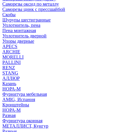
Саморезы оксид по металлу
Саморезы цинк с прессшайбой
Скобы
Шурупы шестигранные
Уплотнитель, пена
Пена монтажная
Уплотнитель дверной
Упоры дверные
APECS
ARCHIE
MORELLI
PALLINI
RENZ
STANG
АЛЛЮР
Казань
НОРА-М
Фурнитура мебельная
AMIG, Испания
Кронштейны
НОРА-М
Разная
Фурнитура оконная
МЕТАЛЛИСТ, Кунгур
Разные