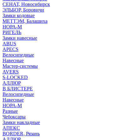
СЕНАТ, Новосибирск
ЭЛЬБОР, Боровичи
Замки кодовые
МЕТТЭМ, Балашиха
НОРА-М
РИГЕЛЬ
Замки навесные
ABUS
APECS
Велосипедные
Навесные
Мастер-системы
AVERS
S-LOCKED
АЛЛЮР
В БЛИСТЕРЕ
Велосипедные
Навесные
НОРА-М
Разные
Чебоксары
Замки накладные
АПЕКС
BORDER, Рязань
АЛЛЮР