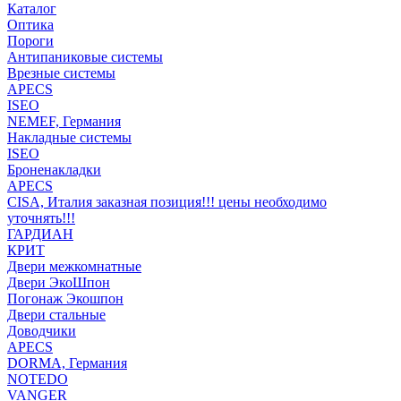
Каталог
Оптика
Пороги
Антипаниковые системы
Врезные системы
APECS
ISEO
NEMEF, Германия
Накладные системы
ISEO
Броненакладки
APECS
CISA, Италия заказная позиция!!! цены необходимо
уточнять!!!
ГАРДИАН
КРИТ
Двери межкомнатные
Двери ЭкоШпон
Погонаж Экошпон
Двери стальные
Доводчики
APECS
DORMA, Германия
NOTEDO
VANGER