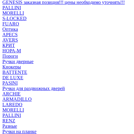
GENESIS заказная позиция!!! цены необходимо уточнять!!!
PALLINI
MORELLI
S-LOCKED
FUARO
Оптика
APECS
AVERS
КРИТ
НОРА-М
Пороги
Ручки дверные
Кнокеры
BATTENTE
DE LUXE
PASINI
Ручки для раздвижных дверей
ARCHIE
ARMADILLO
LAREDO
MORELLI
PALLINI
RENZ
Разные
Ручки на планке