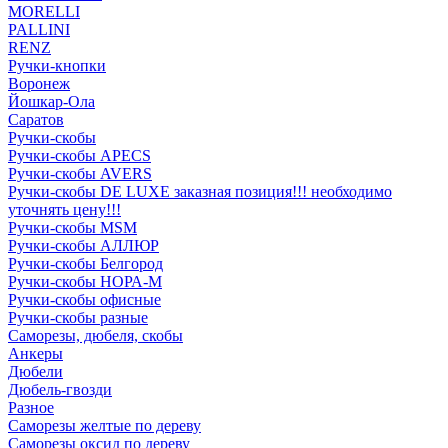
MORELLI
PALLINI
RENZ
Ручки-кнопки
Воронеж
Йошкар-Ола
Саратов
Ручки-скобы
Ручки-скобы APECS
Ручки-скобы AVERS
Ручки-скобы DE LUXE заказная позиция!!! необходимо
уточнять цену!!!
Ручки-скобы MSM
Ручки-скобы АЛЛЮР
Ручки-скобы Белгород
Ручки-скобы НОРА-М
Ручки-скобы офисные
Ручки-скобы разные
Саморезы, дюбеля, скобы
Анкеры
Дюбели
Дюбель-гвозди
Разное
Саморезы желтые по дереву
Саморезы оксид по дереву