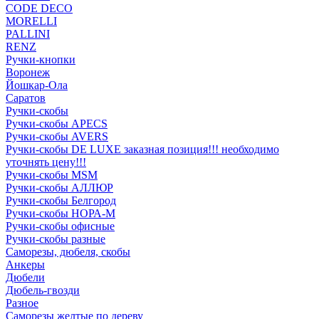
CODE DECO
MORELLI
PALLINI
RENZ
Ручки-кнопки
Воронеж
Йошкар-Ола
Саратов
Ручки-скобы
Ручки-скобы APECS
Ручки-скобы AVERS
Ручки-скобы DE LUXE заказная позиция!!! необходимо
уточнять цену!!!
Ручки-скобы MSM
Ручки-скобы АЛЛЮР
Ручки-скобы Белгород
Ручки-скобы НОРА-М
Ручки-скобы офисные
Ручки-скобы разные
Саморезы, дюбеля, скобы
Анкеры
Дюбели
Дюбель-гвозди
Разное
Саморезы желтые по дереву