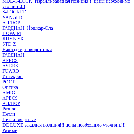
MUL-T-LOCK, Израиль заказная позиция!!! цены необходимо
уточнять!!!
S-LOCKED
VANGER
АЛЛЮР
ГАРДИАН, Йошкар-Ола
НОРА-М
ЛПУВ.УК
STD Z
Накладки, поворотники
ГАРДИАН
APECS
AVERS
FUARO
Интекрон
РОСТ
Оптика
AMIG
APECS
АЛЛЮР
Разное
Петли
Петли ввертные
DE LUXE заказная позиция!!! цены необходимо уточнять!!!
Разные