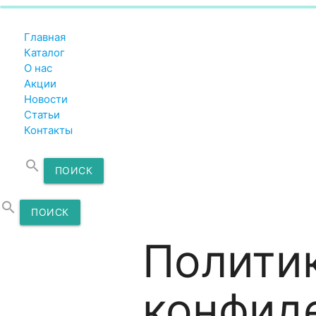
Главная
Каталог
О нас
Акции
Новости
Статьи
Контакты
search
ПОИСК
search
ПОИСК
Полити
конфид