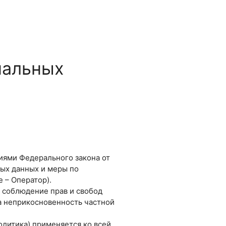
нальных
иями Федерального закона от
ных данных и меры по
 – Оператор).
и соблюдение прав и свобод
на неприкосновенность частной
олитика) применяется ко всей