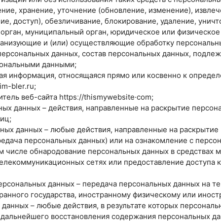
ение, хранение, уточнение (обновление, изменение), извлеч
ие, доступ), обезличивание, блокирование, удаление, унич
й орган, муниципальный орган, юридическое или физическое
ганизующие и (или) осуществляющие обработку персональны
ерсональных данных, состав персональных данных, подлеж
сональными данными;
бая информация, относящаяся прямо или косвенно к опреде
m-bler.ru;
тель веб-сайта httpsː//thismywebsite·com;
ьных данных – действия, направленные на раскрытие персо
иц;
ьных данных – любые действия, направленные на раскрытие
редача персональных данных) или на ознакомление с перс
ом числе обнародование персональных данных в средствах 
лекоммуникационных сетях или предоставление доступа к
персональных данных – передача персональных данных на т
транного государства, иностранному физическому или инос
 данных – любые действия, в результате которых персонал
 дальнейшего восстановления содержания персональных д