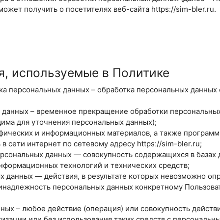
жет получить о посетителях веб-сайта httpsː//sim-bler.ru.
я, используемые в Политике
тка персональных данных – обработка персональных данных
х данных – временное прекращение обработки персональны
дима для уточнения персональных данных);
рафических и информационных материалов, а также программ
 сети интернет по сетевому адресу httpsː//sim-bler.ru;
ерсональных данных — совокупность содержащихся в базах 
нформационных технологий и технических средств;
х данных — действия, в результате которых невозможно оп
надлежность персональных данных конкретному Пользоват
нных – любое действие (операция) или совокупность действ
изации или без использования таких средств с персональн