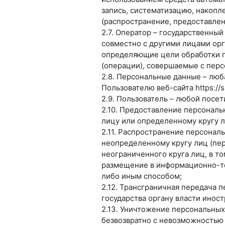
запись, систематизацию, накопл
(распространение, предоставлен
2.7. Оператор – государственны
совместно с другими лицами ор
определяющие цели обработки п
(операции), совершаемые с пер
2.8. Персональные данные – лю
Пользователю веб-сайта httpsː//si
2.9. Пользователь – любой посети
2.10. Предоставление персонал
лицу или определенному кругу л
2.11. Распространение персонал
неопределенному кругу лиц (пе
неограниченного круга лиц, в т
размещение в информационно-те
либо иным способом;
2.12. Трансграничная передача 
государства органу власти инос
2.13. Уничтожение персональных
безвозвратно с невозможностью