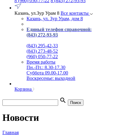
8 (960) 050-77-22
8 (843) 272-93-93
Казань, ул.Зур Урам 8
Все контакты
Казань, ул. Зур Урам, дом 8
Единый телефон справочной:
(843) 272-93-93
(843) 295-42-33
(843) 273-48-52
(960) 050-77-22
Время работы
Пн.-Пт.: 8.30-17.30
Суббота 09.00-17.00
Воскресенье: выходной
Корзина
search
Поиск
Новости
Главная