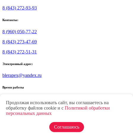
8 (843) 272-93-93
Контакты:
8 (960) 050-77-22
8 (843) 273-47-69
8 (843) 272-51-31
Электронный адрес:
blerapex@yandex.ru
Время работы
Пн.-Пт.: 8.30-17.30
Продолжая использовать сайт, вы соглашаетесь на
Суббота: 9.00-17.00
обработку файлов cookie и с
Политикой обработки
Воскресенье: выходной
персональных данных
Политика конфиденциальности
О компании
Каталог
Статьи
Новости
Акции
Контакты
Партнерам
Отзывы
Соглашаюсь
© 2024, СимБлэр - продажа и производство дверей и