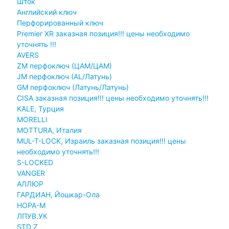
Шток
Английский ключ
Перфорированный ключ
Premier XR заказная позиция!!! цены необходимо
уточнять !!!
AVERS
ZM перфоключ (ЦАМ/ЦАМ)
JМ перфоключ (АL/Латунь)
GM перфоключ (Латунь/Латунь)
CISA заказная позиция!!! цены необходимо уточнять!!!
KALE, Турция
MORELLI
MOTTURA, Италия
MUL-T-LOCK, Израиль заказная позиция!!! цены
необходимо уточнять!!!
S-LOCKED
VANGER
АЛЛЮР
ГАРДИАН, Йошкар-Ола
НОРА-М
ЛПУВ.УК
STD Z